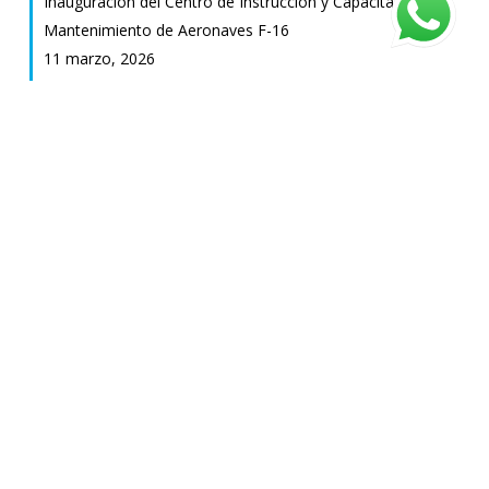
Inauguración del Centro de Instrucción y Capacitación en
Mantenimiento de Aeronaves F-16
11 marzo, 2026
Desde el Área Material Río IV: Galería fotografica de la
llegada y ceremonia de incorporación de los F-16AM/BM
9 diciembre, 2025
Recepción de los primeros 6 F-16AM/BM para la Fuerza
Aérea Argentina
6 diciembre, 2025
Incorporación de dos nuevos Bell 407GXi para la Fuerza
Aérea Argentina
1 diciembre, 2025
Incorporación oficial del segundo P-3C Orion para la
Aviación Naval
6 noviembre, 2025