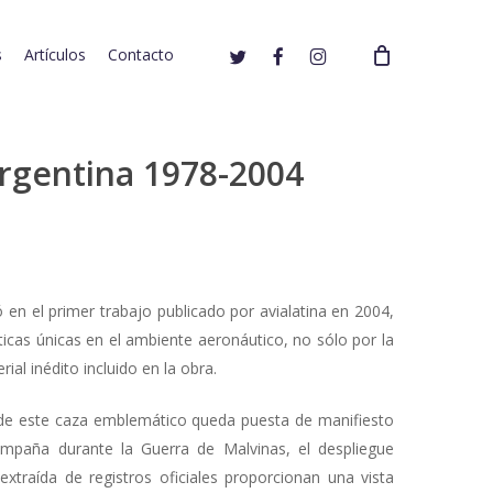
twitter
facebook
instagram
s
Artículos
Contacto
rgentina 1978-2004
ó en el primer trabajo publicado por avialatina en 2004,
sticas únicas en el ambiente aeronáutico, no sólo por la
rial inédito incluido en la obra.
ia de este caza emblemático queda puesta de manifiesto
campaña durante la Guerra de Malvinas, el despliegue
xtraída de registros oficiales proporcionan una vista