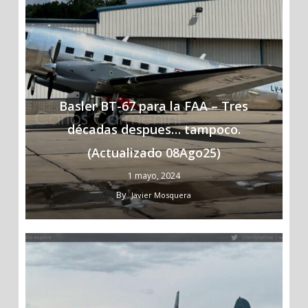
Basler BT-67 para la FAA – Tres
décadas despues… tampoco.
(Actualizado 08Ago25)
1 mayo, 2024
By
Javier Mosquera