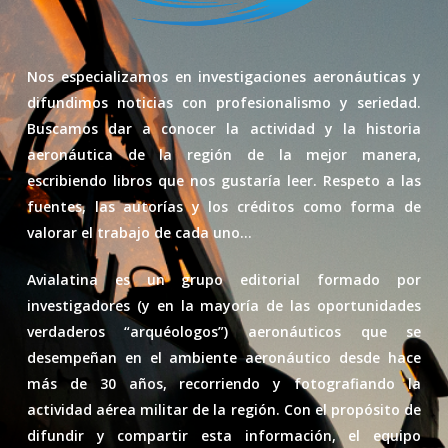
Nos especializamos en investigaciones aeronáuticas y
difundimos noticias con profesionalismo y seriedad.
Buscamos dar a conocer la actividad y la historia
aeronáutica de la región de la mejor manera,
escribiendo libros que nos gustaría leer. Respeto a las
fuentes, las autorías y los créditos como forma de
valorar el trabajo de cada uno…
Avialatina es un grupo editorial formado por
investigadores (y en la mayoría de las oportunidades
verdaderos “arquéologos”) aeronáuticos que se
desempeñan en el ambiente aeronáutico desde hace
más de 30 años, recorriendo y fotografiando la
actividad aérea militar de la región. Con el propósito de
difundir y compartir esta información, el equipo