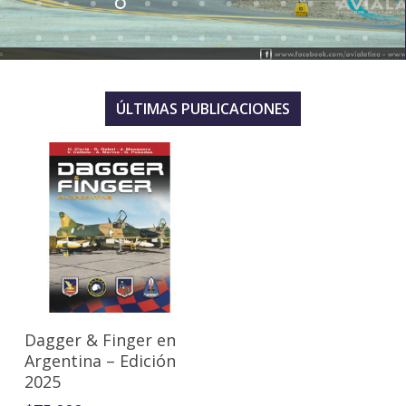
ÚLTIMAS PUBLICACIONES
Agregar Al Carrito
Dagger & Finger en
Argentina – Edición
2025