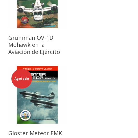
Leer Más
Grumman OV-1D
Mohawk en la
Aviación de Ejército
Agotado
Leer Más
Gloster Meteor FMK