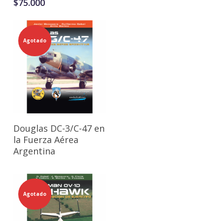
$
75.000
Agotado
Leer Más
Douglas DC-3/C-47 en
la Fuerza Aérea
Argentina
Agotado