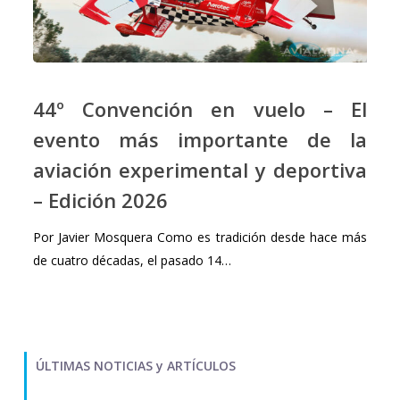
44º
Convención
44º Convención en vuelo – El
en
evento más importante de la
vuelo
aviación experimental y deportiva
–
El
– Edición 2026
evento
más
Por Javier Mosquera Como es tradición desde hace más
importante
de cuatro décadas, el pasado 14…
de
la
aviación
experimental
ÚLTIMAS NOTICIAS y ARTÍCULOS
y
deportiva