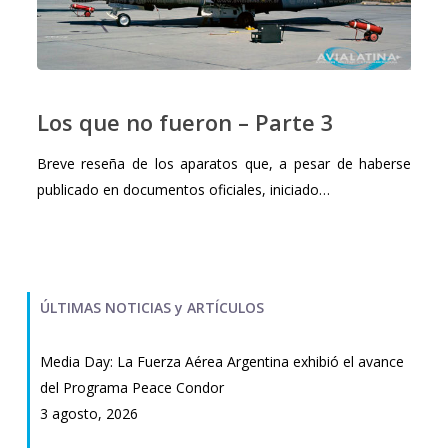
Los
que
Los que no fueron – Parte 3
no
fueron
Breve reseña de los aparatos que, a pesar de haberse
–
publicado en documentos oficiales, iniciado…
Parte
3
ÚLTIMAS NOTICIAS y ARTÍCULOS
Media Day: La Fuerza Aérea Argentina exhibió el avance
del Programa Peace Condor
3 agosto, 2026