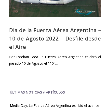
Dia
de
Dia de la Fuerza Aérea Argentina –
la
10 de Agosto 2022 – Desfile desde
Fuerza
el Aire
Aérea
Argentina
Por Esteban Brea La Fuerza Aérea Argentina celebró el
–
pasado 10 de Agosto el 110º…
10
de
Agosto
2022
–
ÚLTIMAS NOTICIAS y ARTÍCULOS
Desfile
desde
Media Day: La Fuerza Aérea Argentina exhibió el avance
el