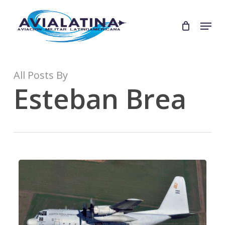
Skip
to
Menu
Close
main
Menu
content
All Posts By
Esteban Brea