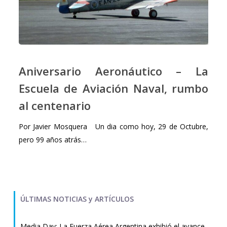
Aniversario
Aeronáutico
Aniversario Aeronáutico – La
–
Escuela de Aviación Naval, rumbo
La
al centenario
Escuela
de
Por Javier Mosquera Un dia como hoy, 29 de Octubre,
Aviación
pero 99 años atrás…
Naval,
rumbo
al
centenario
ÚLTIMAS NOTICIAS y ARTÍCULOS
Media Day: La Fuerza Aérea Argentina exhibió el avance