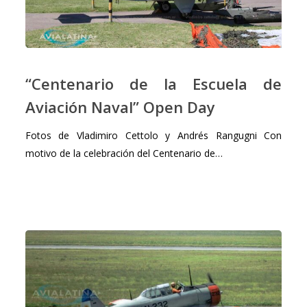
“Centenario
de
“Centenario de la Escuela de
la
Aviación Naval” Open Day
Escuela
de
Fotos de Vladimiro Cettolo y Andrés Rangugni Con
Aviación
motivo de la celebración del Centenario de…
Naval”
Open
Day