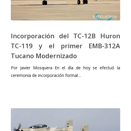
Incorporación
del
Incorporación del TC-12B Huron
TC-
TC-119 y el primer EMB-312A
12B
Tucano Modernizado
Huron
TC-
Por Javier Mosquera En el día de hoy se efectuó la
119
ceremonia de incorporación formal…
y
el
primer
EMB-
312A
Tucano
Modernizado