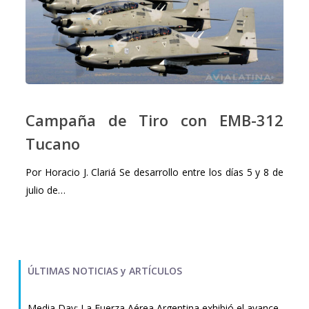
Campaña
de
Campaña de Tiro con EMB-312
Tiro
Tucano
con
EMB-
Por Horacio J. Clariá Se desarrollo entre los días 5 y 8 de
312
julio de…
Tucano
ÚLTIMAS NOTICIAS y ARTÍCULOS
Media Day: La Fuerza Aérea Argentina exhibió el avance