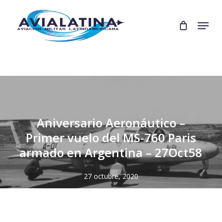
Skip
to
Menu
Close
main
Menu
content
Aniversario Aeronáutico –
Primer vuelo del MS-760 Paris
armado en Argentina – 27Oct58
27 octubre, 2020